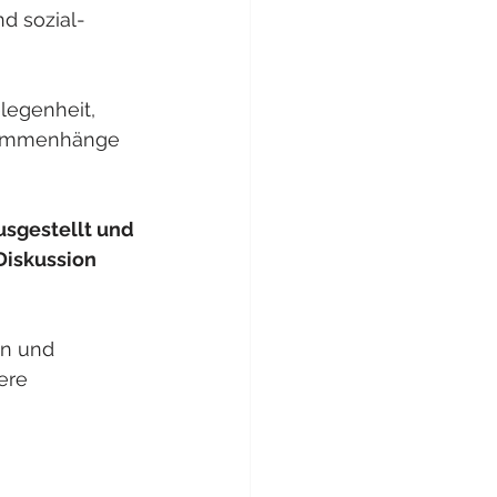
d sozial-
legenheit, 
usammenhänge 
usgestellt und 
Diskussion 
on und 
ere 