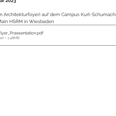
uar 2023
m Architekturfoyer) auf dem Campus Kurt-Schumache
Main HSRM in Wiesbaden
yer_Praesentation
.pdf
en • 1.48MB