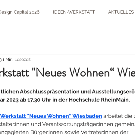
esign Capital 2026
IDEEN-WERKSTATT
AKTUELLES
3
1 Min. Lesezeit
kstatt "Neues Wohnen“ Wi
ntlichen Abschlusspräsentation und Ausstellungserö
uar 2023 ab 17.30 Uhr in der Hochschule RheinMain.
Werkstatt "Neues Wohnen“ Wiesbaden
arbeitet die
talter:innen und Verantwortungsträger:innen gemein
engagierten Bürger:innen sowie Vertreter:innen der 