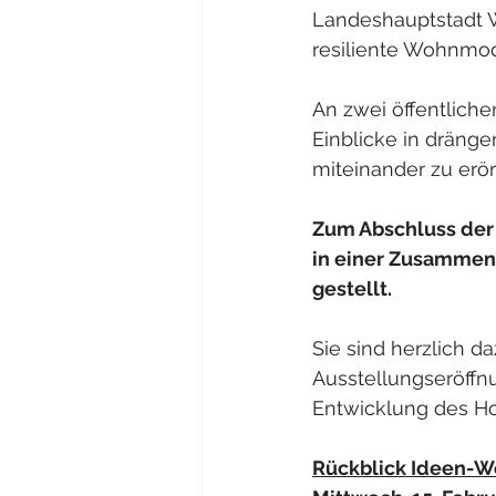
Landeshauptstadt W
resiliente Wohnmo
An zwei öffentliche
Einblicke in drän
miteinander zu erör
Zum Abschluss der 
in einer Zusammenf
gestellt.
Sie sind herzlich d
Ausstellungseröffn
Entwicklung des Ho
Rückblick Ideen-We